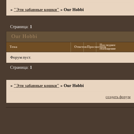
»
"Эти забавные кошки"
»
Our Hobbi
Страница:
1
Our Hobbi
Последнее
Тема
Ответов
Просмотров
сообщение
Форум пуст.
Страница:
1
»
"Эти забавные кошки"
»
Our Hobbi
создать форум