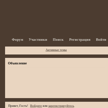
Форум
Участники
Поиск
Регистрация
Войти
Активные темы
Объявление
Привет, Гость!
Войдите
или
зарегистрируйтесь
.