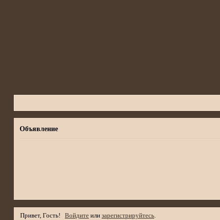
Объявление
Привет, Гость!
Войдите
или
зарегистрируйтесь
.